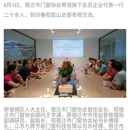
月
日，宿迁市门窗协会带领旗下会员企业代表一行
8
3
二十余人，到访春阳昆山总部参观交流。
原宿城区人大主任、宿迁市门窗协会首任会长
、
现宿
迁市门窗协会顾问王学通
，
原宿迁市市场监督管理局
副调研员、副局长
、现
宿迁市门窗协会秘书长傅锡
礼
，
江苏九鼎节能门窗科技有限公司总经理、宿迁市