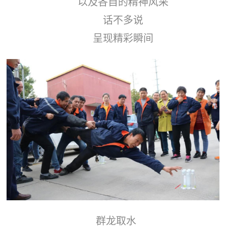
以及各自的精神风采
话不多说
呈现精彩瞬间
群龙取水