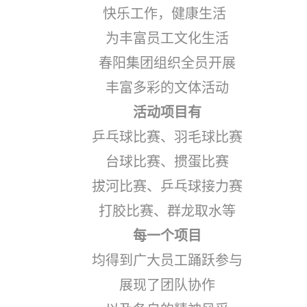
快乐工作，健康生活
为丰富员工文化生活
春阳集团组织全员开展
丰富多彩的文体活动
活动项目有
乒乓球比赛、羽毛球比赛
台球比赛、掼蛋比赛
拔河比赛、乒乓球接力赛
打胶比赛、群龙取水等
每一个项目
均得到广大员工踊跃参与
展现了团队协作