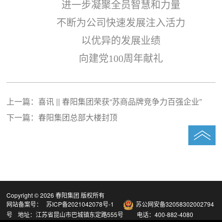
进一步凝聚全员智慧和力量
不断为公司快速发展注入活力
以优异的发展业绩
向建党100周年献礼
上一篇：
喜讯 || 春阳集团荣获“苏商品牌竞争力百强企业”
下一篇：
春阳集团总部大楼封顶
Copyright ©
2026 春阳集团 版权所有
网站备案号：
苏ICP备2021042078号-1
苏公网安备32058302002794
号
地址：江苏省昆山市巴城镇东定路555号 电话：400-882-4080