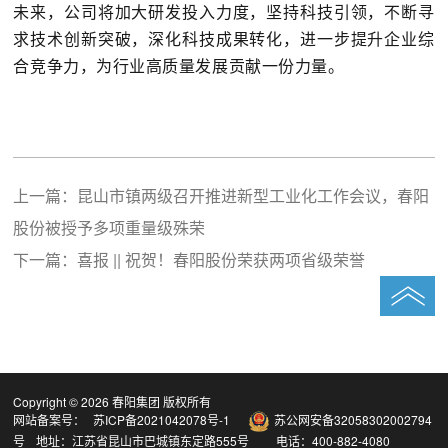
未来，公司将加大研发投入力度，坚持科技引领，不断寻
求技术创新突破，深化科技成果转化，进一步提升企业综
合竞争力，为行业高质量发展贡献一份力量。
上一篇：
昆山市镇两级召开推进新型工业化工作会议，春阳
股份被授予多项重量级殊荣
下一篇：
喜报 || 祝贺！春阳股份荣获两项省级荣誉
Copyright ©
2026 春阳集团 版权所有
网站备案号：
苏ICP备2021042078号-1
苏公网安备32058302002794
号
地址：江苏省昆山市巴城镇东定路555号 电话：400-882-4080